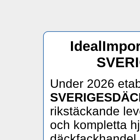
IdealImpor
SVER
Under 2026 etab
SVERIGESDÄC
rikstäckande lev
och kompletta hjul
däckfackhandel.