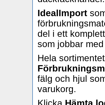
IdealImport
som
förbrukningsmate
del i ett komplet
som jobbar med a
Hela sortimentet
Förbrukningsma
fälg och hjul s
varukorg.
Klicka
Hämta lo