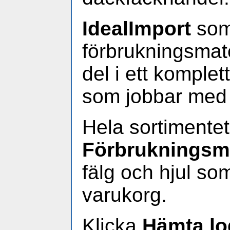
IdealImport
som
förbrukningsmate
del i ett komplet
som jobbar med a
Hela sortimentet
Förbrukningsma
fälg och hjul s
varukorg.
Klicka
Hämta lo