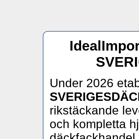
IdealImpor
SVER
Under 2026 etab
SVERIGESDÄC
rikstäckande lev
och kompletta hjul
däckfackhandel.