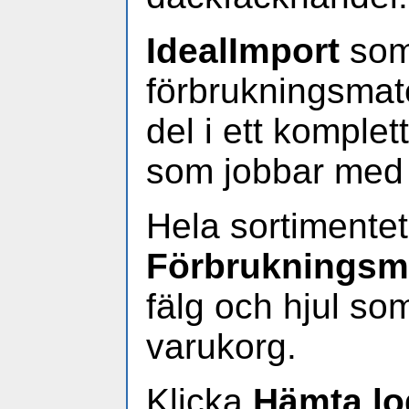
IdealImport
som
förbrukningsmate
del i ett komplet
som jobbar med a
Hela sortimentet
Förbrukningsma
fälg och hjul s
varukorg.
Klicka
Hämta lo