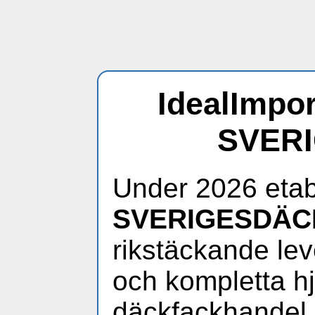
IdealImpor
SVER
Under 2026 etab
SVERIGESDÄC
rikstäckande lev
och kompletta hjul
däckfackhandel.