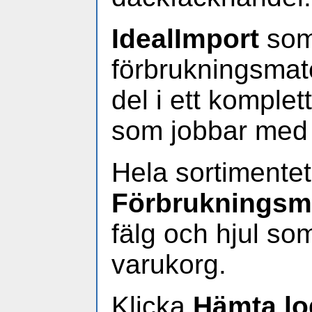
IdealImport
som
förbrukningsmate
del i ett komplet
som jobbar med a
Hela sortimentet
Förbrukningsma
fälg och hjul s
varukorg.
Klicka
Hämta lo