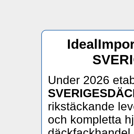
IdealImpor
SVER
Under 2026 etab
SVERIGESDÄC
rikstäckande lev
och kompletta hjul
däckfackhandel.