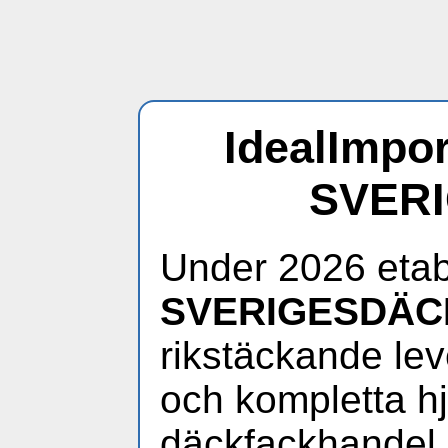
IdealImpor
SVER
Under 2026 etab
SVERIGESDÄC
rikstäckande lev
och kompletta hjul
däckfackhandel.