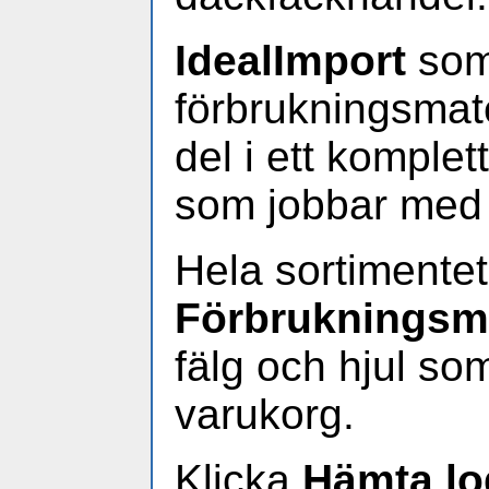
IdealImport
som
förbrukningsmate
del i ett komplet
som jobbar med a
Hela sortimentet
Förbrukningsma
fälg och hjul s
varukorg.
Klicka
Hämta lo